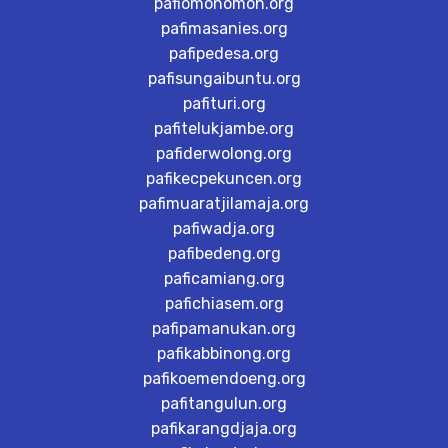
pafiomonomon.org
pafimasanies.org
pafipedesa.org
pafisungaibuntu.org
pafituri.org
pafitelukjambe.org
pafiderwolong.org
pafikecpekuncen.org
pafimuaratjilamaja.org
pafiwadja.org
pafibedeng.org
paficamiang.org
pafichiasem.org
pafipamanukan.org
pafikabbinong.org
pafikoemendoeng.org
pafitangulun.org
pafikarangdjaja.org