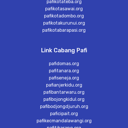
pafikotateba.org
pafikotasawai.org
pafikotadombo.org
pafikotakurunui.org
pafikotabarapasi.org
Link Cabang Pafi
pafidomas.org
pafitanara.org
pafiseneja.org
pafianjerkidu.org
pafibantarwaru.org
pafibojongkidul.org
pafibodjongdjuruh.org
paficipait.org
pafikecmandalawangi.org
pafitjkarang.org