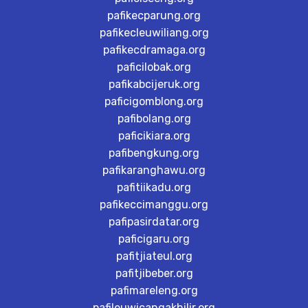
pafikecparung.org
pafikecleuwiliang.org
pafikecdramaga.org
paficilobak.org
pafikabcijeruk.org
paficigomblong.org
pafibolang.org
paficikiara.org
pafibengkung.org
pafikaranghawu.org
pafitiikadu.org
pafikeccimanggu.org
pafipasirdatar.org
paficigaru.org
pafitjiateul.org
pafitjibeber.org
pafimareleng.org
pafileuwicangakhilir.org