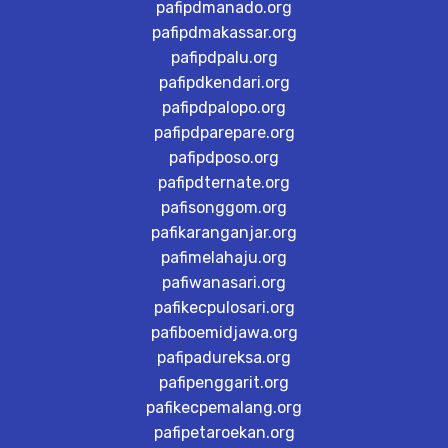
pafipdmanado.org
pafipdmakassar.org
pafipdpalu.org
pafipdkendari.org
pafipdpalopo.org
pafipdparepare.org
pafipdposo.org
pafipdternate.org
pafisonggom.org
pafikaranganjar.org
pafimelahaju.org
pafiwanasari.org
pafikecpulosari.org
pafiboemidjawa.org
pafipadureksa.org
pafipenggarit.org
pafikecpemalang.org
pafipetaroekan.org