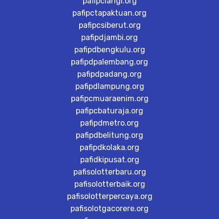
pafipclangi.org
pafipctapaktuan.org
pafipcsiberut.org
pafipdjambi.org
pafipdbengkulu.org
pafipdpalembang.org
pafipdpadang.org
pafipdlampung.org
pafipcmuaraenim.org
pafipcbaturaja.org
pafipdmetro.org
pafipdbelitung.org
pafipdkolaka.org
pafidkipusat.org
pafisolotterbaru.org
pafisolotterbaik.org
pafisolotterpercaya.org
pafisolotgacorere.org