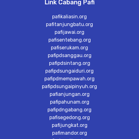
Link Cabang Pafi
pafikaliasin.org
pafitanjungbatu.org
pafijawai.org
pafisentebang.org
pafiserukam.org
pafipdsanggau.org
pafipdsintang.org
pafipdsungaiduri.org
pafipdmempawah.org
pafipdsungaipinyuh.org
pafianjungan.org
pafipahunam.org
pafipdngabang.org
pafisegedong.org
pafijungkat.org
pafimandor.org