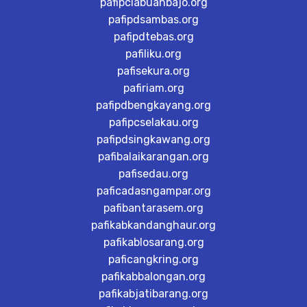
pafipclabuanbajo.org
pafipdsambas.org
pafipdtebas.org
pafiliku.org
pafisekura.org
pafiriam.org
pafipdbengkayang.org
pafipcselakau.org
pafipdsingkawang.org
pafibalaikarangan.org
pafisedau.org
paficadasngampar.org
pafibantarasem.org
pafikabkandanghaur.org
pafikablosarang.org
paficangkring.org
pafikabbalongan.org
pafikabjatibarang.org