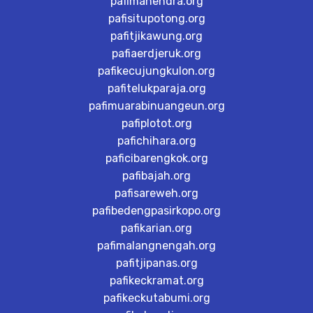
pafimahendra.org
pafisitupotong.org
pafitjikawung.org
pafiaerdjeruk.org
pafikecujungkulon.org
pafitelukparaja.org
pafimuarabinuangeun.org
pafiplotot.org
pafichihara.org
paficibarengkok.org
pafibajah.org
pafisareweh.org
pafibedengpasirkopo.org
pafikarian.org
pafimalangnengah.org
pafitjipanas.org
pafikeckramat.org
pafikeckutabumi.org